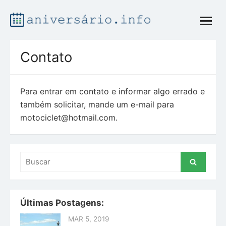
Skip
open
to
menu
content
Contato
Para entrar em contato e informar algo errado e
também solicitar, mande um e-mail para
motociclet@hotmail.com
.
Buscar
Buscar
por:
Últimas Postagens:
MAR 5, 2019