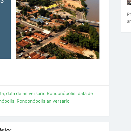
P
a
ta
,
data de aniversario Rondonópolis
,
data de
ópolis
,
Rondonópolis aniversario
rio: