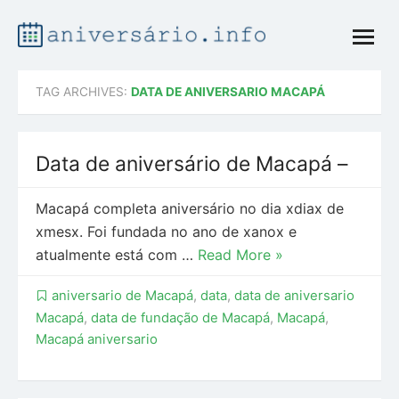
Skip
open
to
menu
content
TAG ARCHIVES:
DATA DE ANIVERSARIO MACAPÁ
Data de aniversário de Macapá –
Macapá completa aniversário no dia xdiax de
xmesx. Foi fundada no ano de xanox e
atualmente está com …
Read More »
aniversario de Macapá
,
data
,
data de aniversario
Macapá
,
data de fundação de Macapá
,
Macapá
,
Macapá aniversario